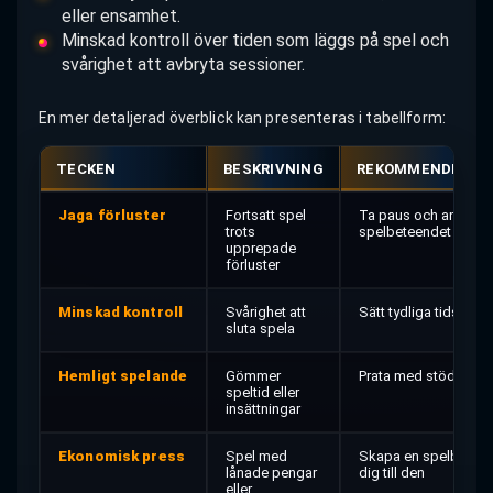
eller ensamhet.
Minskad kontroll över tiden som läggs på spel och
svårighet att avbryta sessioner.
En mer detaljerad överblick kan presenteras i tabellform:
TECKEN
BESKRIVNING
REKOMMENDERAD
Jaga förluster
Fortsatt spel
Ta paus och analyse
trots
spelbeteendet
upprepade
förluster
Minskad kontroll
Svårighet att
Sätt tydliga tidsgrän
sluta spela
Hemligt spelande
Gömmer
Prata med stödresur
speltid eller
insättningar
Ekonomisk press
Spel med
Skapa en spelbudget
lånade pengar
dig till den
eller