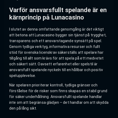
Varför ansvarsfullt spelande är en
kärnprincip på Lunacasino
I slutet av denna omfattande genomgång är det viktigt
att betona att Lunacasino bygger sin tjänst på trygghet,
transparens och ett ansvarstagande synsätt på spel.
Genom tydliga verktyg, informativa resurser och fullt
stöd för svenska licenskrav säkerställs att spelare har
tillgång till allt som krävs för att spela på ett medvetet
och säkert sätt. Oavsett erfarenhet eller spelstil är
ansvarsfullt spelande nyckeln till en hållbar och positiv
spelupplevelse.
När spelaren prioriterar kontroll, tydliga gränser och
förståelse för de risker som finns skapas en stabil grund
för säker underhållning. Ansvarsfullt spelande handlar
inte om att begränsa glädjen – det handlar om att skydda
den på lång sikt.