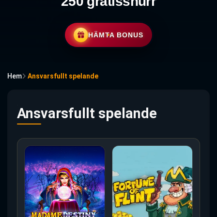
250 gratissnurr
HÄMTA BONUS
Hem
Ansvarsfullt spelande
Ansvarsfullt spelande