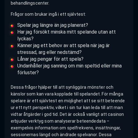
behandlingscenter.
Frågor som brukar ingå i ett självtest:
Spelar jag längre än jag planerat?
Har jag försökt minska mitt spelande utan att
lyckas?
Känner jag ett behov av att spela när jag är
stressad, arg eller nedstämd?
Lånar jag pengar för att spela?
Undanhåller jag sanning om min speltid eller mina
förluster?
Dessa frågor hjälper till att synliggöra mönster och
känslor som kan vara kopplade till spelandet. För många
spelare är ett självtest en möjlighet att se sitt beteende
ur ett nytt perspektiv, vilket i sin tur kan leda till att man
vidtar åtgärder i god tid. Det är också vanligt att casinon
erbjuder verktyg som analyserar beteendedata –
exempelvis information om spelfrekvens, insättningar,
sessionernas längd och ändrade spelvanor. Dessa