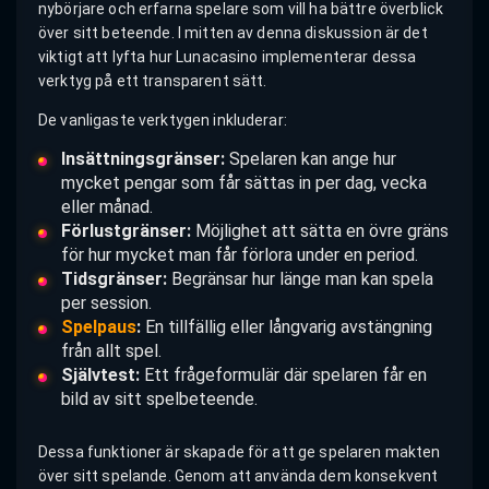
nybörjare och erfarna spelare som vill ha bättre överblick
över sitt beteende. I mitten av denna diskussion är det
viktigt att lyfta hur Lunacasino implementerar dessa
verktyg på ett transparent sätt.
De vanligaste verktygen inkluderar:
Insättningsgränser:
Spelaren kan ange hur
mycket pengar som får sättas in per dag, vecka
eller månad.
Förlustgränser:
Möjlighet att sätta en övre gräns
för hur mycket man får förlora under en period.
Tidsgränser:
Begränsar hur länge man kan spela
per session.
Spelpaus
:
En tillfällig eller långvarig avstängning
från allt spel.
Självtest:
Ett frågeformulär där spelaren får en
bild av sitt spelbeteende.
Dessa funktioner är skapade för att ge spelaren makten
över sitt spelande. Genom att använda dem konsekvent