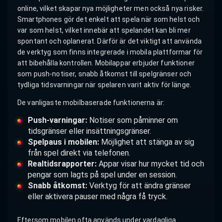
online, vilket skapar nya möjligheter men också nya risker.
Smartphones gör det enkelt att spela när som helst och
var som helst, vilket innebär att spelandet kan bli mer
spontant och oplanerat. Därför är det viktigt att använda
de verktyg som finns integrerade i mobila plattformar för
att bibehålla kontrollen. Mobilappar erbjuder funktioner
som push-notiser, snabb åtkomst till spelgränser och
tydliga tidsvarningar när spelaren varit aktiv för länge.
De vanligaste mobilbaserade funktionerna är:
Push-varningar:
Notiser som påminner om
tidsgränser eller insättningsgränser.
Spelpaus i mobilen:
Möjlighet att stänga av sig
från spel direkt via telefonen.
Realtidsrapporter:
Appar visar hur mycket tid och
pengar som lagts på spel under en session.
Snabb åtkomst:
Verktyg för att ändra gränser
eller aktivera pauser med några få tryck.
Eftersom mobilen ofta används under vardagliga