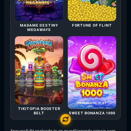
FORTUNE OF FLINT
MADAME DESTINY
MEGAWAYS
TIKITOPIA BOOSTER
SWEET BONANZA 1000
BELT
Ansvarsfullt spelande är en grundläggande princip som