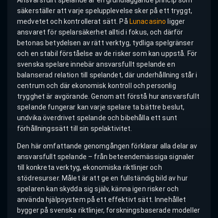
säkerställer att varje spelupplevelse sker på ett tryggt,
medvetet och kontrollerat sätt. På
Lunacasino
ligger
ansvaret för spelarsäkerhet alltid i fokus, och därför
betonas betydelsen av rätt verktyg, tydliga spelgränser
och en stabil förståelse av de risker som kan uppstå. För
svenska spelare innebär ansvarsfullt spelande en
balanserad relation till spelandet, där underhållning står i
centrum och där ekonomisk kontroll och personlig
trygghet är avgörande. Genom att förstå hur ansvarsfullt
spelande fungerar kan varje spelare ta bättre beslut,
undvika överdrivet spelande och bibehålla ett sunt
förhållningssätt till sin spelaktivitet.
Den här omfattande genomgången förklarar alla delar av
ansvarsfullt spelande – från beteendemässiga signaler
till konkreta verktyg, ekonomiska riktlinjer och
stödresurser. Målet är att ge en fullständig bild av hur
spelaren kan skydda sig själv, känna igen risker och
använda hjälpsystem på ett effektivt sätt. Innehållet
bygger på svenska riktlinjer, forskningsbaserade modeller