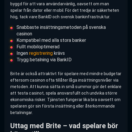
byggd för att vara användarvänlig, oavsett om man
spelar från dator eller mobil. För det tredje är säkerheten
hög, tack vare BankID och svensk bankinfrastruktur.
Snabbaste insättningsmetoden på svenska
casinon
Kompatibel med alla stora banker
Fullt mobiloptimerad
Ingen
registrering
krävs
Trygg betalning via BankID
Brite är också attraktivt för spelare med mindre budgetar
eftersom casinon ofta tillåter låga insättningsnivåer via
metoden. Att kunna sätta in små summor gör det enklare
att testa casinot, spela ansvarsfullt och undvika större
ekonomiska risker. Tjänsten fungerar lika bra oavsett om
spelaren gör sin första insättning eller återkommande
betalningar.
Uttag med Brite – vad spelare bör