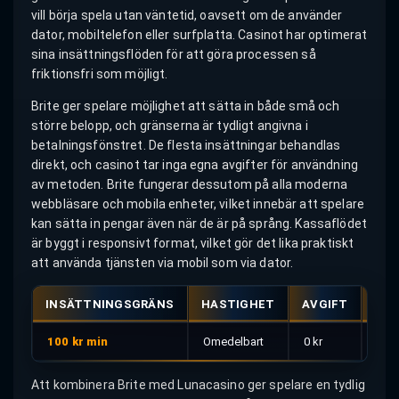
vill börja spela utan väntetid, oavsett om de använder
dator, mobiltelefon eller surfplatta. Casinot har optimerat
sina insättningsflöden för att göra processen så
friktionsfri som möjligt.
Brite ger spelare möjlighet att sätta in både små och
större belopp, och gränserna är tydligt angivna i
betalningsfönstret. De flesta insättningar behandlas
direkt, och casinot tar inga egna avgifter för användning
av metoden. Brite fungerar dessutom på alla moderna
webbläsare och mobila enheter, vilket innebär att spelare
kan sätta in pengar även när de är på språng. Kassaflödet
är byggt i responsivt format, vilket gör det lika praktiskt
att använda tjänsten via mobil som via dator.
INSÄTTNINGSGRÄNS
HASTIGHET
AVGIFT
BAN
100 kr min
Omedelbart
0 kr
Krä
Att kombinera Brite med Lunacasino ger spelare en tydlig