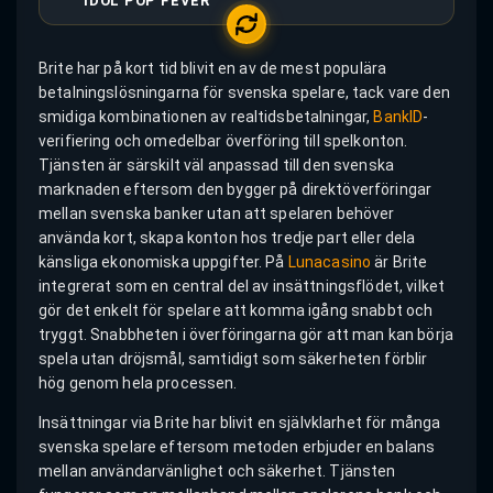
IDOL POP FEVER
Brite har på kort tid blivit en av de mest populära
betalningslösningarna för svenska spelare, tack vare den
smidiga kombinationen av realtidsbetalningar,
BankID
-
verifiering och omedelbar överföring till spelkonton.
Tjänsten är särskilt väl anpassad till den svenska
marknaden eftersom den bygger på direktöverföringar
mellan svenska banker utan att spelaren behöver
använda kort, skapa konton hos tredje part eller dela
känsliga ekonomiska uppgifter. På
Lunacasino
är Brite
integrerat som en central del av insättningsflödet, vilket
gör det enkelt för spelare att komma igång snabbt och
tryggt. Snabbheten i överföringarna gör att man kan börja
spela utan dröjsmål, samtidigt som säkerheten förblir
hög genom hela processen.
Insättningar via Brite har blivit en självklarhet för många
svenska spelare eftersom metoden erbjuder en balans
mellan användarvänlighet och säkerhet. Tjänsten