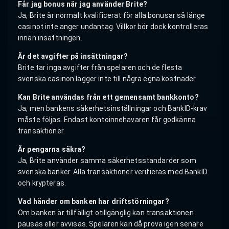
Får jag bonus när jag använder Brite?
Ja, Brite är normalt kvalificerat för alla bonusar så länge
casinot inte anger undantag. Villkor bör dock kontrolleras
innan insättningen.
Är det avgifter på insättningar?
Brite tar inga avgifter från spelaren och de flesta
svenska casinon lägger inte till några egna kostnader.
Kan Brite användas från ett gemensamt bankkonto?
Ja, men bankens säkerhetsinställningar och BankID-krav
måste följas. Endast kontoinnehavaren får godkänna
transaktioner.
Är pengarna säkra?
Ja, Brite använder samma säkerhetsstandarder som
svenska banker. Alla transaktioner verifieras med BankID
och krypteras.
Vad händer om banken har driftstörningar?
Om banken är tillfälligt otillgänglig kan transaktionen
pausas eller avvisas. Spelaren kan då prova igen senare