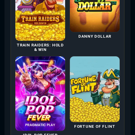
DANNY DOLLAR
TRAIN RAIDERS: HOLD
& WIN
FORTUNE OF FLINT