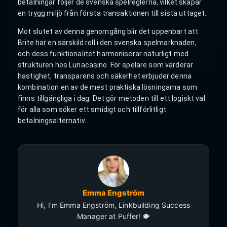
betalningar följer de svenska spelreglerna, vilket skapar
en trygg miljö från första transaktionen till sista uttaget.
Mot slutet av denna genomgång blir det uppenbart att
Brite har en särskild roll i den svenska spelmarknaden,
och dess funktionalitet harmoniserar naturligt med
strukturen hos Lunacasino. För spelare som värderar
hastighet, transparens och säkerhet erbjuder denna
kombination en av de mest praktiska lösningarna som
finns tillgängliga i dag. Det gör metoden till ett logiskt val
för alla som söker ett smidigt och tillförlitligt
betalningsalternativ.
Emma Engström
Hi, I’m Emma Engström, Linkbuilding Success
Manager at Puffer! 🐡