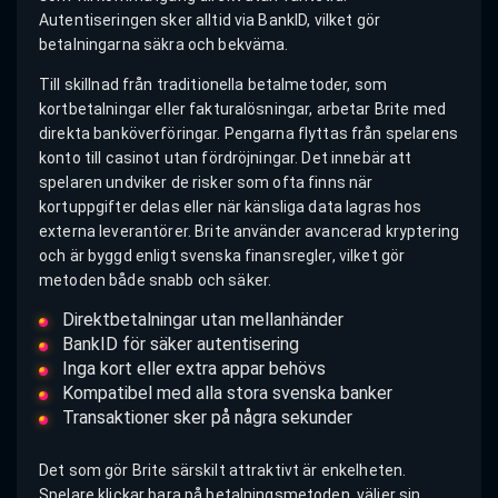
Autentiseringen sker alltid via BankID, vilket gör
betalningarna säkra och bekväma.
Till skillnad från traditionella betalmetoder, som
kortbetalningar eller fakturalösningar, arbetar Brite med
direkta banköverföringar. Pengarna flyttas från spelarens
konto till casinot utan fördröjningar. Det innebär att
spelaren undviker de risker som ofta finns när
kortuppgifter delas eller när känsliga data lagras hos
externa leverantörer. Brite använder avancerad kryptering
och är byggd enligt svenska finansregler, vilket gör
metoden både snabb och säker.
Direktbetalningar utan mellanhänder
BankID för säker autentisering
Inga kort eller extra appar behövs
Kompatibel med alla stora svenska banker
Transaktioner sker på några sekunder
Det som gör Brite särskilt attraktivt är enkelheten.
Spelare klickar bara på betalningsmetoden, väljer sin