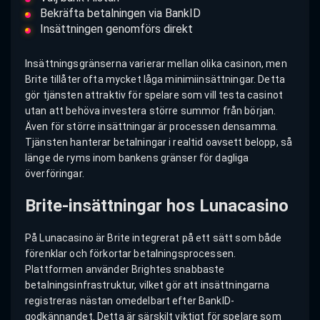
Bekräfta betalningen via BankID
Insättningen genomförs direkt
Insättningsgränserna varierar mellan olika casinon, men
Brite tillåter ofta mycket låga minimiinsättningar. Detta
gör tjänsten attraktiv för spelare som vill testa casinot
utan att behöva investera större summor från början.
Även för större insättningar är processen densamma.
Tjänsten hanterar betalningar i realtid oavsett belopp, så
länge de ryms inom bankens gränser för dagliga
överföringar.
Brite-insättningar hos Lunacasino
På Lunacasino är Brite integrerat på ett sätt som både
förenklar och förkortar betalningsprocessen.
Plattformen använder Brightes snabbaste
betalningsinfrastruktur, vilket gör att insättningarna
registreras nästan omedelbart efter BankID-
godkännandet. Detta är särskilt viktigt för spelare som