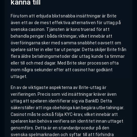
känna till
Förutom att erbjuda blixtsnabba insättningar är Brite
även ett av de mest effektiva alternativen för uttag på
svenska casinon. Tjänsten är konstruerad för att
behandla pengar i båda riktningar, vilket innebär att
överföringarna sker med samma snabbhet oavsett om
spelare sätter in eller tar ut pengar. Detta skiljer Brite från
flera äldre betalningsmetoder där uttag kunde ta timmar
eller till och med dagar. Med Brite sker processen ofta
inom några sekunder efter att casinot har godkänt
uttaget.
En av de viktigaste aspekterna av Brite-uttag är
verifieringen. Precis som vid insättningar kräver även
uttag att spelaren identifierar sig via BankID. Detta
säkerställer att inga obehöriga kan begära utbetalningar.
Casinot måste också följa KYC-krav, vilket innebär att
spelaren kan behöva verifiera sin identitet innan uttaget
genomförs. Detta är en standardprocedur på den
svenska spelmarknaden och syftar till att förhindra